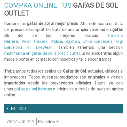
COMPRA ONLINE TUS
GAFAS DE SOL
OUTLET
Compra tus
gafas de sol al mejor precio
. Ahórrate hasta un 50%
del precio de compra!. Disfruta de una amplia variedad en
gafas
de sol
de las mejores marcas:
Carolina
Herrera
,
Polar
,
Carrera
,
Police
,
Rayban
,
Etnia Barcelona
,
Gigi
Barcelona
,
41 EyeWear
... También tenemos una sección
multimarca en gafas de sol a precio outlet
. Si no encuentras algún
modelo ponte en contacto con nosotros y te lo encontramos!
Trabajamos todos los estilos de
Gafas de Sol
: actuales, clásicas e
innovadoras. Todos nuestros
productos
son
originales
y vienen
importados desde los proveedores oficiales
. Hazte ya con
unas
gafas de sol baratas
y originales a través de nuestra
óptica
online
.
FILTRAR
ORDENAR POR