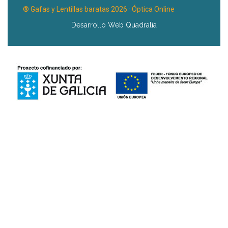
® Gafas y Lentillas baratas 2026 · Óptica Online
Desarrollo Web Quadralia