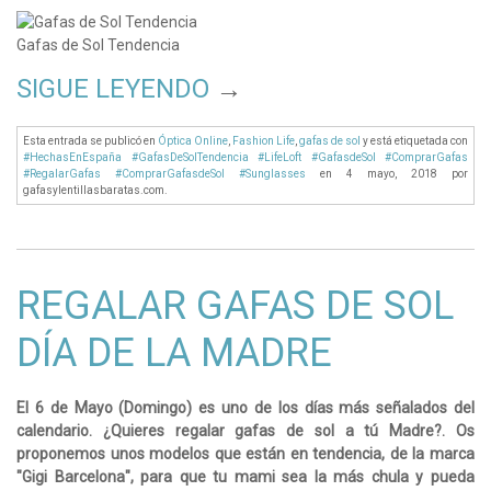
Gafas de Sol Tendencia
SIGUE LEYENDO
→
Esta entrada se publicó en
Óptica Online
,
Fashion Life
,
gafas de sol
y está etiquetada con
#HechasEnEspaña #GafasDeSolTendencia #LifeLoft #GafasdeSol #ComprarGafas
#RegalarGafas #ComprarGafasdeSol #Sunglasses
en 4 mayo, 2018
por
gafasylentillasbaratas.com
.
REGALAR GAFAS DE SOL
DÍA DE LA MADRE
El 6 de Mayo (Domingo) es uno de los días más señalados del
calendario. ¿Quieres regalar gafas de sol a tú Madre?. Os
proponemos unos modelos que están en tendencia, de la marca
"Gigi Barcelona", para que tu mami sea la más chula y pueda