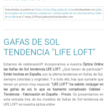
Esta entrada se publicó en
Óptica Online
,
Blog
,
gafas de sol
y está etiquetada con
gafas
de sol
,
gafas de sol tendencia
,
sunglasses
,
comprar gafas de sol
,
etnia barcelona
,
Gafas
de sol oferta
en 21 mayo, 2018
por gafasylentillasbaratas.com
.
GAFAS DE SOL
TENDENCIA "LIFE LOFT"
Estamos de celebración!!!. Incorporamos a nuestra
Óptica Online
las Gafas de Sol tendencia LIFE LOFT.
¿Qué tienen de particular?:
Están hechas en España
, son la última tendencia en Gafas de Sol,
siempre coloridas y originales. Y a todo ello, hay que sumarle que
tienen un precio muy especial.
"LIFE LOFT" ha sabido conjugar en
las gafas de sol, lo que es bastante complicado: Calidad -
Tendencia - Fabricación en España - Precio.
Os presentamos en
esta entrada tres de los modelos de Gafas de Sol tendencia de
LIFE LOFT en nuestra óptica online.