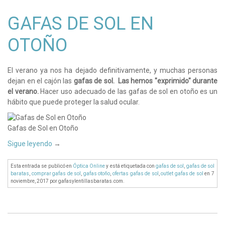
GAFAS DE SOL EN
OTOÑO
El verano ya nos ha dejado definitivamente, y muchas personas
dejan en el cajón las
gafas de sol. Las hemos "exprimido"
durante
el verano.
Hacer uso adecuado de las gafas de sol en otoño es un
hábito que puede proteger la salud ocular.
Gafas de Sol en Otoño
Sigue leyendo
→
Esta entrada se publicó en
Óptica Online
y está etiquetada con
gafas de sol
,
gafas de sol
baratas
,
comprar gafas de sol
,
gafas otoño
,
ofertas gafas de sol
,
outlet gafas de sol
en 7
noviembre, 2017
por gafasylentillasbaratas.com
.