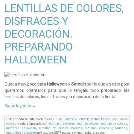
LENTILLAS DE COLORES,
DISFRACES Y
DECORACIÓN.
PREPARANDO
HALLOWEEN
Queda muy poco para
Halloween
o
Samaín
por lo que en este post
queremos orientaros para que lo tengáis todo preparado: las
lentillas de colores, los disfraces y la decoración de la fiesta!
Sigue leyendo
→
Esta entrada se publicó en
Óptica Online
,
Lentes de Contacto
,
lentilla barata
,
Lentillas de
colores
y está etiquetada con
lentillas halloween
,
lentillas colores
,
lentillas de colores
,
disfraces halloween
,
lentillas de colores baratas
,
lentillas colores graduadas
,
maquillaje halloween
en 9 octubre, 2017
por gafasylentillasbaratas.com
.