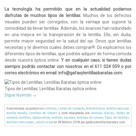
La tecnología ha permitido que en la actualidad podamos
disfrutas de muchos tipos de lentillas.
Muchos de los defectos
visuales pueden ser corregidos, con la ventaja que supone la
comodidad de llevar lentillas. Además, los avances han redundado
en una mejora en la transpiración de la lentilla. Ello, sin duda,
permite mayor seguridad en la salud del ojo. Dinos que lentillas
necesitas y te diremos cuales debes comprar!!!. Os explicamos los
diferentes tipos de lentillas, que podréis adquirir de forma cómoda
desde nuestra óptica online.
Y en cualquier caso, si tienes dudas
siempre podrás contactar con nosotros en el 611 024 059 o por
correo electrónico en email: info@gafasylentillasbaratas.com.
Tipos de Lentillas. Lentillas Baratas óptica online.
Sigue leyendo
→
Esta entrada se publicó en
Lentillas
,
Lentes de Contacto
,
lentilla diaria
,
lentilla mensual
,
lentilla barata
,
Lentillas de colores
y está etiquetada con
lentillas diarias
,
lentes de
contacto
,
lentillas
,
óptica online
,
lentillas baratas
,
lentillas de colores
,
Tipos de lentillas
,
lentillas mensuales
,
salud visual
en 28 febrero, 2018
por gafasylentillasbaratas.com
.