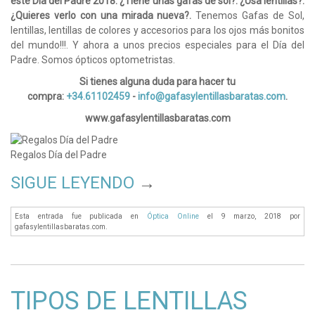
este Día del Padre 2018. ¿Tiene unas gafas de sol?. ¿Usa lentillas?.
¿Quieres verlo con una mirada nueva?.
Tenemos Gafas de Sol,
lentillas, lentillas de colores y accesorios para los ojos más bonitos
del mundo!!!. Y ahora a unos precios especiales para el Día del
Padre. Somos ópticos optometristas.
Si tienes alguna duda para hacer tu
compra:
+34.61102459
-
info@gafasylentillasbaratas.com
.
www.gafasylentillasbaratas.com
Regalos Día del Padre
SIGUE LEYENDO
→
Esta entrada fue publicada en
Óptica Online
el 9 marzo, 2018
por
gafasylentillasbaratas.com
.
TIPOS DE LENTILLAS