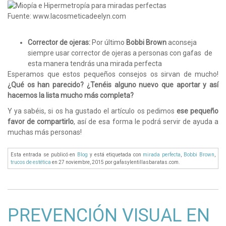
Fuente: www.lacosmeticadeelyn.com
Corrector de ojeras:
Por último
Bobbi Brown
aconseja
siempre usar corrector de ojeras a personas con gafas de
esta manera tendrás una mirada perfecta
Esperamos que estos pequeños consejos os sirvan de mucho!
¿Qué os han parecido? ¿Tenéis alguno nuevo que aportar y así
hacemos la lista mucho más completa?
Y ya sabéis, si os ha gustado el artículo os pedimos
ese pequeño
favor de compartirlo
, así de esa forma le podrá servir de ayuda a
muchas más personas!
Esta entrada se publicó en
Blog
y está etiquetada con
mirada perfecta
,
Bobbi Brown
,
trucos de estética
en 27 noviembre, 2015
por gafasylentillasbaratas.com
.
PREVENCIÓN VISUAL EN