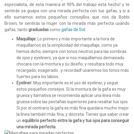
especialista, de esta manera el 90% del trabajo está hecho! y te
sentirás ya guapa con una mirada perfecta con tus gafas, y si a
ello sumamos estos pequeños consejillos que nos da Bobbi
Brown, te sentirás la mujer con la mirada más perfecta usando
gafas, tanto
graduadas
como
gafas de Sol
:
Maquillaje:
Lo primero y más importante a la hora de
maquillarnos es la simplicidad del maquillaje, como ya
hemos dicho, siempre con tonos neutros para las sombras
de ojos y eyeliners, ya que si nos maquillamos demasiado
chocara con la montura y su diseño, y resultara todo muy
recargado, exagerado...y recordad! usaremos los tonos más
fuertes para los labios.
Eyeliner:
Muy importante es el uso de eyeliner, y seguir
estos pequeños consejos. Si la montura de la gafa es muy
gruesa y llamativa se recomienda aplicar una línea más
gruesa sobre las pestañas superiores para resaltar tus ojos.
Si por el contrario la gafa es más fina quedara mucho mejor
la línea también más fina, y discreta. Tienes que saber crear
un
equilibrio perfecto entre la gafa y tus ojos para conseguir
una mirada perfecta.