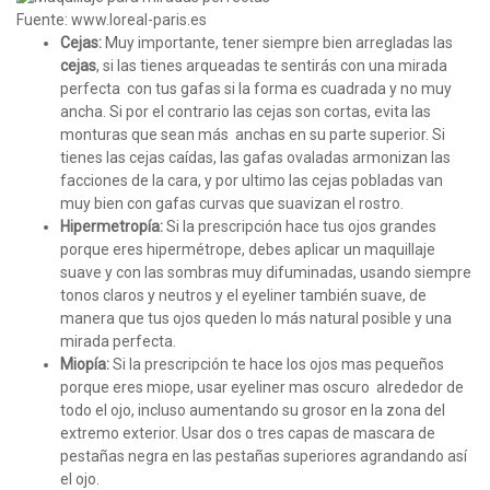
Fuente: www.loreal-paris.es
Cejas:
Muy importante, tener siempre bien arregladas las
cejas
, si las tienes arqueadas te sentirás con una mirada
perfecta con tus gafas si la forma es cuadrada y no muy
ancha. Si por el contrario las cejas son cortas, evita las
monturas que sean más anchas en su parte superior. Si
tienes las cejas caídas, las gafas ovaladas armonizan las
facciones de la cara, y por ultimo las cejas pobladas van
muy bien con gafas curvas que suavizan el rostro.
Hipermetropía:
Si la prescripción hace tus ojos grandes
porque eres hipermétrope, debes aplicar un maquillaje
suave y con las sombras muy difuminadas, usando siempre
tonos claros y neutros y el eyeliner también suave, de
manera que tus ojos queden lo más natural posible y una
mirada perfecta.
Miopía:
Si la prescripción te hace los ojos mas pequeños
porque eres miope, usar eyeliner mas oscuro alrededor de
todo el ojo, incluso aumentando su grosor en la zona del
extremo exterior. Usar dos o tres capas de mascara de
pestañas negra en las pestañas superiores agrandando así
el ojo.